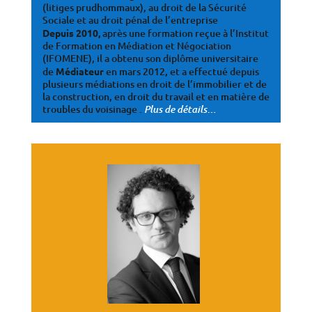
(litiges prudhommaux), au droit de la Sécurité
Sociale et au droit pénal de l’entreprise
Depuis 2010,
après une formation reçue à l’Institut
de Formation en Médiation et Négociation
(IFOMENE), il a obtenu son diplôme universitaire
de
Médiateur
en mars 2012, et a effectué depuis
plusieurs médiations en droit de l’immobilier et de
la construction, en droit du travail et en matière de
troubles du voisinage .
…
Plus de détails