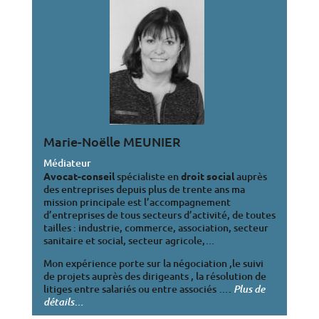
Marie-Noëlle MEUNIER
Médiateur
Avocat-conseil
spécialiste en
droit social
auprès
des entreprises depuis plus de trente ans ma
mission principale est l’accompagnement
d’entreprises de tous secteurs d’activité, de toutes
tailles : industrie, commerce, association, secteur
sanitaire et social, secteur agricole,…
Mon expérience porte sur la négociation ,le suivi
de projets auprès des dirigeants , la résolution de
litiges entre salariés ou entre associés …
.
Plus de
…
détails