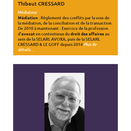
Thibaut CRESSARD
Médiateur
Médiation
: Règlement des conflits par la voie de
la médiation, de la conciliation et de la transaction.
De 2010 à maintenant : Exercice de la profession
d’
avocat
en contentieux du
droit des affaires
au
sein de la SELARL AVOXA, puis de la SELARL
CRESSARD & LE GOFF depuis 2014
Plus de
…
détails