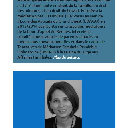
activité dominante en
droit de la famille
, en droit
des mineurs, et en droit du travail. Formée à la
médiation
par l’IFOMENE (ICP Paris) au sein de
l’Ecole des Avocats du Grand Ouest (EDAGO) en
2013/2014 et inscrite sur la liste des médiateurs
de la Cour d’appel de Rennes, intervient
régulièrement auprès de parents séparés en
médiations conventionnelles et dans le cadre de
Tentatives de Médiation Familiale Préalable
Obligatoire (TMFPO) à la saisine du Juge aux
Affaires Familiales.
…
Plus de détails