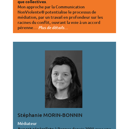
que collectives
.
Mon approche par la Communication
NonViolente® potentialise le processus de
médiation, par un travail en profondeur sur les
racines du conflit, ouvrant la voie à un accord
pérenne….
…
Plus de détails
Stéphanie MORIN-BONNIN
Médiateur
Avocat généraliste
à Rennes depuis 2001 avec une