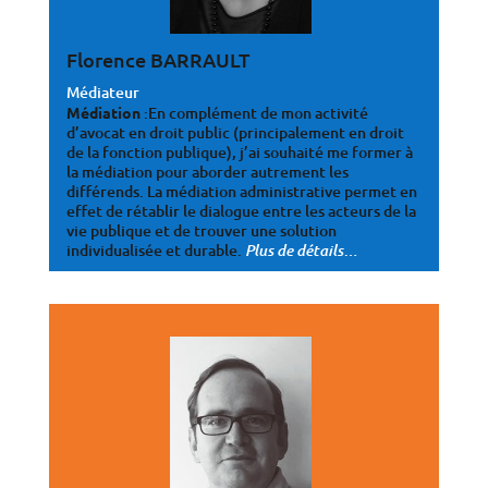
Florence BARRAULT
Médiateur
Médiation
:En complément de mon activité
d’avocat en droit public (principalement en droit
de la fonction publique), j’ai souhaité me former à
la médiation pour aborder autrement les
différends. La médiation administrative permet en
effet de rétablir le dialogue entre les acteurs de la
vie publique et de trouver une solution
individualisée et durable
.
…
Plus de détails