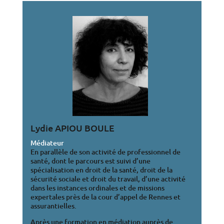
Lydie APIOU BOULE
Médiateur
En parallèle de son activité de professionnel de
santé, dont le parcours est suivi d’une
spécialisation en droit de la santé, droit de la
sécurité sociale et droit du travail, d’une activité
dans les instances ordinales et de missions
expertales près de la cour d’appel de Rennes et
assurantielles.
Après une formation en médiation auprès de