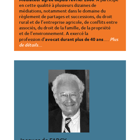
en cette qualité à plusieurs dizaines de
médiations, notamment dans le domaine du
règlement de partages et successions, du droit
rural et de l’entreprise agricole, de conflits entre
associés, du droit de la famille, de la propriété
et de l’environnement. A exercé la
profession d’
avocat durant plus de 40 ans
….
Plus
…
de détails
Jacques de FARCY