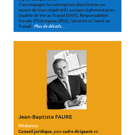
J’accompagne les entreprises dans la mise en
œuvre de leurs impératifs sociaux réglementaires :
Qualité de Vie au Travail (QVT), Responsabilité
Sociale d’Entreprise (RSE), Sécurité et Santé au
Travail.
…
Plus de détails
Jean-Baptiste FAURE
Médiateur
Conseil juridique
, puis
cadre dirigeant
en