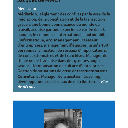
Médiateur
Médiation
: règlement des conflits par la voie de la
médiation, de la conciliation et de la transaction
grâce à une bonne connaissance du monde du
travail, acquise par une expérience variée dans la
banque, le commerce international, l’automobile,
l’informatique, etc.
Management
: créateur
d’entreprises, management d’équipes jusqu’à 100
personnes, animation de réseaux d’importateurs,
de concessionnaires et de franchisés. Manager de
filiale ou de franchise dans des groupes anglo-
saxons. Harmonisation de culture d’entreprises.
Gestion de situations de crise et restructurations.
Consultant
: Manager de transition, Coaching,
développement de réseaux de distribution….
Plus
…
de détails