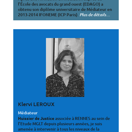
l’École des avocats du grand ouest (EDAGO) a
obtenu son diplôme universitaire de Médiateur en
2013-2014 IFONEME (ICP Paris).
…
Plus de détails
Klervi LEROUX
Médiateur
Huissier de Justice
associée à RENNES au sein de
l’Etude MGLT depuis plusieurs années, je suis
amenée à intervenir à tous les niveaux de la