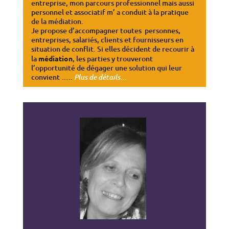
entreprise, mon parcours professionnel mais aussi
personnel et associatif m’ a conduit à la pratique
de la médiation.
Je propose d’accompagner toutes personnes,
entreprises, salariés, clients et fournisseurs en
situation de conflit. Si elles décident de recourir à
la
médiation
, les parties y trouveront
l’opportunité de dégager une solution qui leur
convient …..
…
Plus de détails